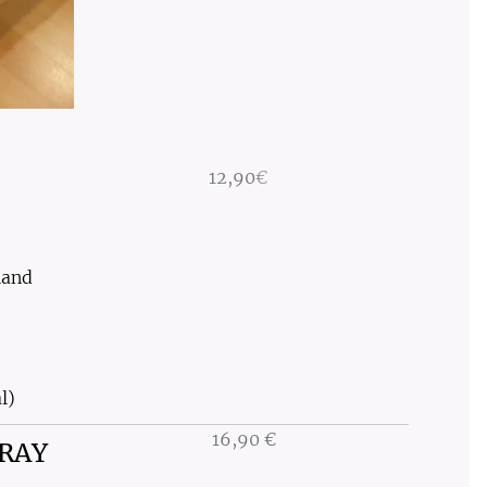
12
,
90
€
D
land
l)
16,
90
€
URAY