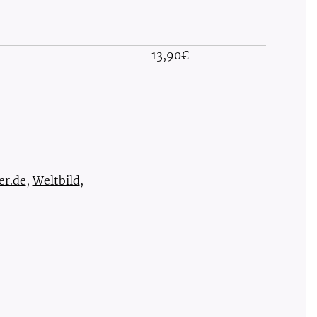
13,90€
er.de
,
Weltbild
,