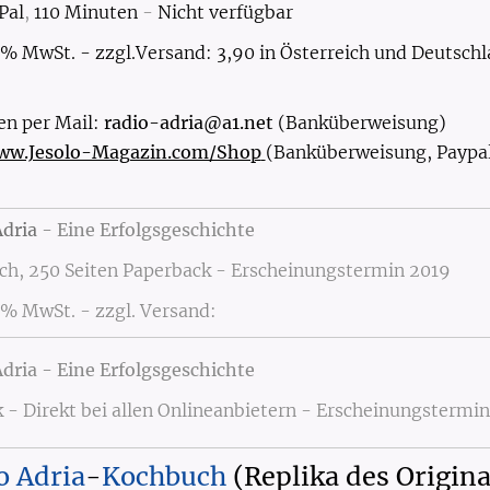
Pal
,
110
Minuten
-
Nicht
verfügbar
0% MwSt. - zzgl.Versand: 3,90 in Österreich und Deutsch
en per Mail:
radio-adria@a1.net
(Banküberweisung)
ww.Jesolo-Magazin.com/Shop
(Banküberweisung, Paypa
Adria
- Eine Erfolgsgeschichte
ch, 250 Seiten Paperback - Erscheinungstermin 2019
0% MwSt. - zzgl. Versand:
dria - Eine Erfolgsgeschichte
- Direkt bei allen Onlineanbietern - Erscheinungstermi
io
Adria
-
Kochbuch
(Replika des Origina