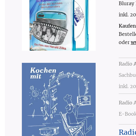
Bluray
inkl. 2
Kaufen
Bestell
oder
w
Radio
Sachbu
inkl. 2
Radio A
E-Book 
Rad