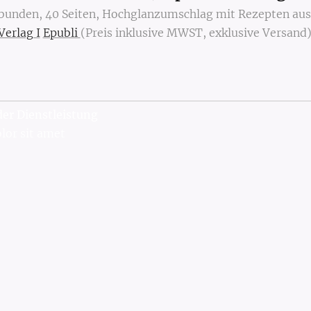
bunden, 40 Seiten, Hochglanzumschlag mit Rezepten aus 
erlag I
Epubli
(Preis inklusive MWST, exklusive Versand
der
Dienstleistung
lor sit amet