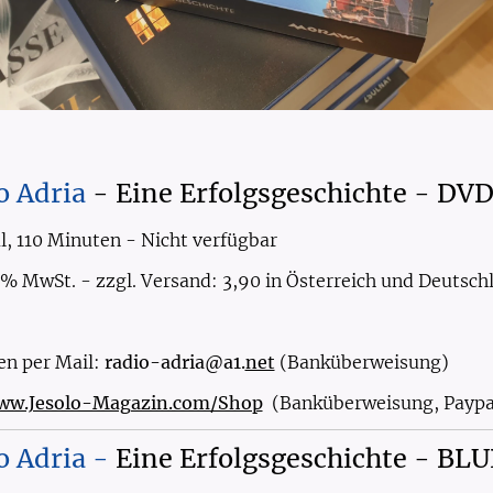
io
Adria
- Eine Erfolgsgeschichte - DV
, 110 Minuten - Nicht verfügbar
0% MwSt. - zzgl. Versand: 3,90 in Österreich und Deutsch
en per Mail:
radio-adria@a1.
net
(Banküberweisung)
ww.Jesolo-Magazin.com/Shop
(Banküberweisung, Paypa
io
Adria -
Eine
Erfolgsgeschichte - BL