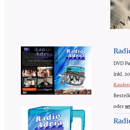
Rad
DVD Pal
inkl. 2
Kaufen
Bestell
oder
w
Rad