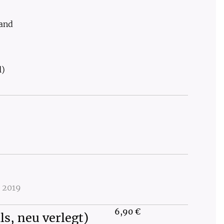
land
l)
n 2019
6,90 €
ls, neu verlegt)