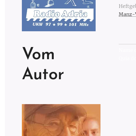
Heftge
Manz-V
Vom
Name
Quia do
Autor