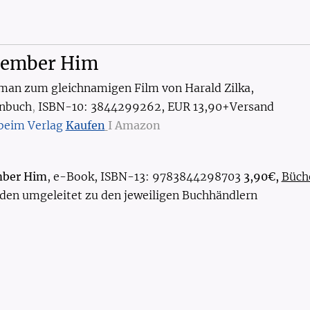
ember Him
man zum gleichnamigen Film von Harald Zilka,
nbuch
,
ISBN-10: 3844299262, EUR 13,90+Versand
 beim Verlag
Kaufen
I Amazon
ber Him
, e-Book, ISBN-13: 9783844298703
3,90€,
Büch
rden umgeleitet zu den jeweiligen Buchhändlern